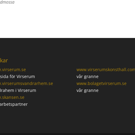
Rödmossa
kar
.virserum.se
www.virserumskonsthall.co
ida för Virserum
vår granne
.virserumsvandrarhem.se
www.bolagetvirserum.se
rahem i Virserum
vår granne
.skansen.se
arbetspartner