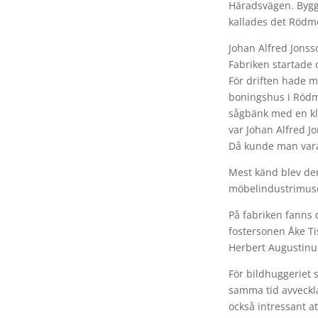
Häradsvägen. Byggn
kallades det Rödm
Johan Alfred Jonss
Fabriken startade 
För driften hade m
boningshus i Rödm
sågbänk med en kli
var Johan Alfred 
Då kunde man vara
Mest känd blev de
möbelindustrimuseu
På fabriken fanns 
fostersonen Åke Ti
Herbert Augustinus
För bildhuggeriet 
samma tid avveckla
också intressant at