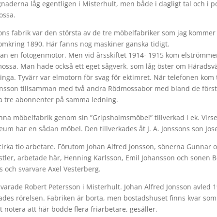
aderna låg egentligen i Misterhult, men både i dagligt tal och i 
ossa.
ons fabrik var den största av de tre möbelfabriker som jag kommer
omkring 1890. Här fanns nog maskiner ganska tidigt.
an en fotogenmotor. Men vid årsskiftet 1914- 1915 kom elströmmen 
ossa. Man hade också ett eget sågverk, som låg öster om Häradsv
nga. Tyvärr var elmotorn för svag för ektimret. När telefonen kom 
Jonsson tillsamman med två andra Rödmossabor med bland de förs
 tre abonnenter på samma ledning.
nna möbelfabrik genom sin ”Gripsholmsmöbel” tillverkad i ek. Vir
m har en sådan möbel. Den tillverkades åt J. A. Jonssons son Josef
cirka tio arbetare. Förutom Johan Alfred Jonsson, sönerna Gunnar o
stler, arbetade här, Henning Karlsson, Emil Johansson och sonen Be
 och svarvare Axel Vesterberg.
svarade Robert Petersson i Misterhult. Johan Alfred Jonsson avled 
des rörelsen. Fabriken är borta, men bostadshuset finns kvar som 
t notera att här bodde flera friarbetare, gesäller.