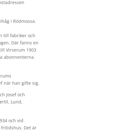
postadressen
 ihåg i Rödmossa.
till fabriker och
ägen. Där fanns en
till Virserum 1903
ta abonnenterna.
serums
 när han gifte sig.
ch Josef och
rtil, Lund,
1934 och vid
fritidshus. Det är