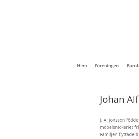
Hem
Föreningen
Barnf
Johan Al
J. A. Jonsson född
möbelsnickeriet fr
Familjen flyttade 