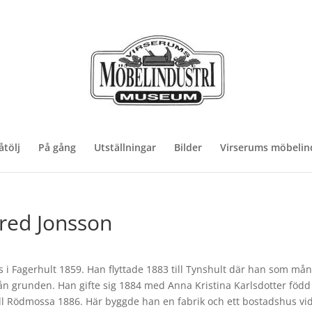
åtölj
På gång
Utställningar
Bilder
Virserums möbelind
fred Jonsson
es i Fagerhult 1859. Han flyttade 1883 till Tynshult där han som må
ån grunden. Han gifte sig 1884 med Anna Kristina Karlsdotter född 
till Rödmossa 1886. Här byggde han en fabrik och ett bostadshus v