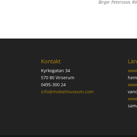
Birger Petersson, 
Kontakt
Län
Kyrkogatan 34
www
570 80 Virserum
hems
0495-300 24
www
info@mobelmuseum.com
vand
www
sam