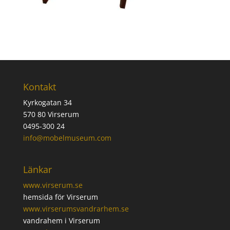
Kontakt
Kyrkogatan 34
570 80 Virserum
0495-300 24
info@mobelmuseum.com
Länkar
www.virserum.se
hemsida för Virserum
www.virserumsvandrarhem.se
vandrahem i Virserum