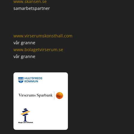
www.skansen.se
samarbetspartner
www.virserumskonsthall.com
vår granne
www.bolagetvirserum.se
vår granne