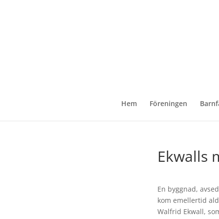
Hem
Föreningen
Barnf
Ekwalls 
En byggnad, avsed
kom emellertid aldr
Walfrid Ekwall, so