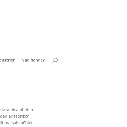
ustrier
Vad hände?
rade verksamheten
 den av fabrikör
allt matsalsmöbler