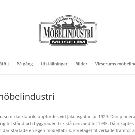
åtölj
På gång
Utställningar
Bilder
Virserums möbelind
möbelindustri
d som klackfabrik, uppfördes vid Jakobsgatan år 1929. Den plane
ig till stånd och byggnaden fick stå oanvänd till 1935. Då inköptes
m där startade en egen möbelfabrik. Företaget tillverkade framför 