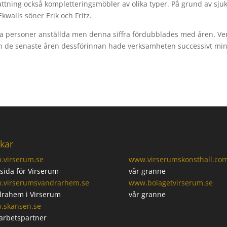
tning också kompletteringsmöbler av olika typer. På grund av sju
Ekwalls söner Erik och Fritz.
tta personer anställda men denna siffra fördubblades med åren. V
 de senaste åren dessförinnan hade verksamheten successivt min
kar
.virserum.se
www.virserumskonsthall.co
ida för Virserum
vår granne
.virserumsvandrarhem.se
www.bolagetvirserum.se
rahem i Virserum
vår granne
.skansen.se
arbetspartner