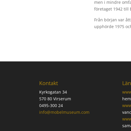
men i mindre omfat
företaget 1942 till 
Från början var å
upphörde 1975 och
Kontakt
Län
Kyrkogatan 34
www
570 80 Virserum
hems
0495-300 24
www
info@mobelmuseum.com
vand
www
sam