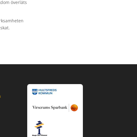
kdom överläts
erksamheten
skat.
m